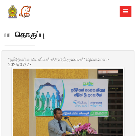
பட தொகுப்பு
"සුපිළිපන් සංස්කෘතියක් ක්ලීන් ශ්‍රී ලංකාවක්" වැඩසටහන -
2026/07/27