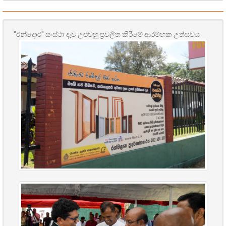
"රන්දොර" සංස්ථා දැව උළුවහු ප්‍රචලිත කිරීමේ ආරම්භක උත්සවය