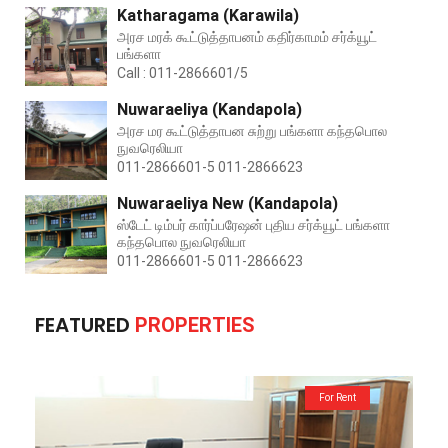
Katharagama (Karawila)
அரச மரக் கூட்டுத்தாபனம் கதிர்காமம் சர்க்யூட்
பங்களா
Call : 011-2866601/5
Nuwaraeliya (Kandapola)
அரச மர கூட்டுத்தாபன சுற்று பங்களா கந்தபொல
நுவரெலியா
011-2866601-5 011-2866623
Nuwaraeliya New (Kandapola)
ஸ்டேட் டிம்பர் கார்ப்பரேஷன் புதிய சர்க்யூட் பங்களா
கந்தபொல நுவரெலியா
011-2866601-5 011-2866623
FEATURED
PROPERTIES
For Rent