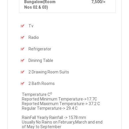
Bungalow(Room
7,500/=
Nos 02 & 03)
Tv
Radio
Refrigerator
Dininng Table
2 Drawing Room Suits
2 Bath Rooms
0
Temperature C
Reported Minimum Temperature->17.7C
Reported Maximum Temperature-> 37.2 C
Regular Temperature-> 29.4 C
RainFall Yearly Rainfall -> 1578 mm
Usually No Rains on February,March and end
of May to September