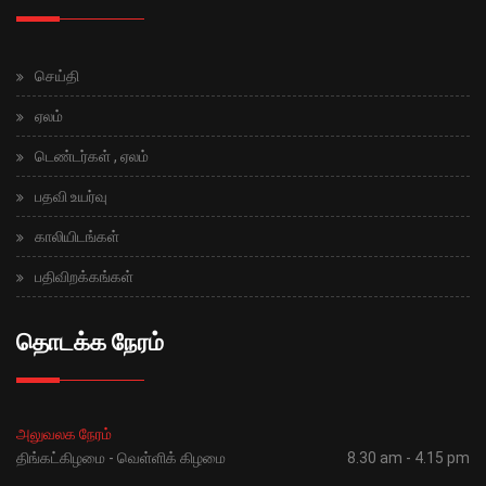
செய்தி
ஏலம்
டெண்டர்கள் , ஏலம்
பதவி உயர்வு
காலியிடங்கள்
பதிவிறக்கங்கள்
தொடக்க நேரம்
அலுவலக நேரம்
திங்கட்கிழமை - வெள்ளிக் கிழமை
8.30 am - 4.15 pm