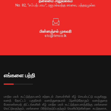
தலைமை அலுவலகம்
No. 82, “சம்பத் பாய”, ரஜமல்வத்த சாலை, பத்தரமுல்ல.
மின்னஞ்சல் முகவரி
stc@timco.lk
எங்களை பற்றி
மாநில மரக் கூட்டுத்தாபனம் சுற்றாடல் அமைச்சின் கீழ் செயல்பட்டு வருகிறது.
வனத் தோட்டப் பகுதிகள் வனத்துறையால் ஆண்டுதோறும் வனத்துறை
மேலாண்மைத் திட்டங்களின் கீழ் மாநில மரக் கூட்டுத்தாபனத்திற்கு மரங்களை
வெட்டுவதற்கும், மரங்களை பிரித்தெடுப்பதற்கும் வெளியிடுகின்றன. கூடுதலாக,