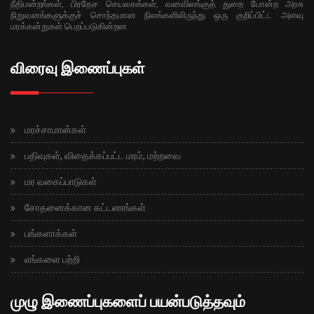
நீதிமன்றங்கள், பிரதேச செயலகங்கள், வனவிலங்குத் துறை போன்ற அரசு
நிறுவனங்களுக்குச் சொந்தமான நிலங்களிலிருந்து ஒரு குறிப்பிட்ட அளவு
மரக்கன்றுகள் பெறப்படுகின்றன.
விரைவு இணைப்புகள்
மரச்சாமான்கள்
பதிவுகள், விதைக்கப்பட்ட மரம், மற்றவை
மர வகைப்பாடுகள்
சோதனைக்கான கட்டணங்கள்
பங்களாக்கள்
எங்களை பற்றி
முழு இணைப்புகளைப் பயன்படுத்தவும்