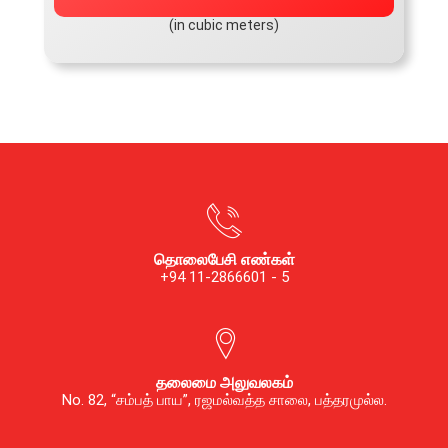
(in cubic meters)
தொலைபேசி எண்கள்
+94 11-2866601 - 5
தலைமை அலுவலகம்
No. 82, “சம்பத் பாய”, ரஜமல்வத்த சாலை, பத்தரமுல்ல.