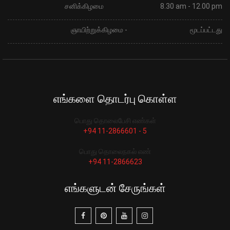
சனிக்கிழமை
8.30 am - 12.00 pm
ஞாயிற்றுக்கிழமை -
மூடப்பட்டது
எங்களை தொடர்பு கொள்ள
பொது தொலைபேசி எண்கள்
+94 11-2866601 - 5
பொது தொலைநகல் எண்
+94 11-2866623
எங்களுடன் சேருங்கள்