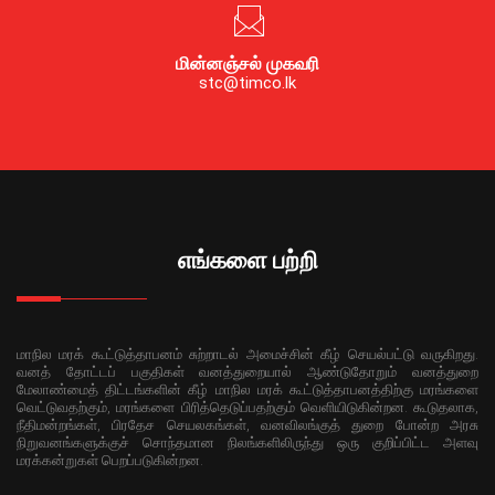
மின்னஞ்சல் முகவரி
stc@timco.lk
எங்களை பற்றி
மாநில மரக் கூட்டுத்தாபனம் சுற்றாடல் அமைச்சின் கீழ் செயல்பட்டு வருகிறது.
வனத் தோட்டப் பகுதிகள் வனத்துறையால் ஆண்டுதோறும் வனத்துறை
மேலாண்மைத் திட்டங்களின் கீழ் மாநில மரக் கூட்டுத்தாபனத்திற்கு மரங்களை
வெட்டுவதற்கும், மரங்களை பிரித்தெடுப்பதற்கும் வெளியிடுகின்றன. கூடுதலாக,
நீதிமன்றங்கள், பிரதேச செயலகங்கள், வனவிலங்குத் துறை போன்ற அரசு
நிறுவனங்களுக்குச் சொந்தமான நிலங்களிலிருந்து ஒரு குறிப்பிட்ட அளவு
மரக்கன்றுகள் பெறப்படுகின்றன.