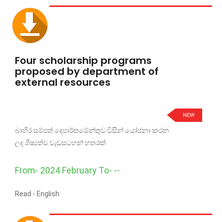
Four scholarship programs
proposed by department of
external resources
NEW
බාහිර සම්පත් දෙපාර්තමේන්තුව විසින් යෝජනා කරන
ලද ශිෂ්‍යත්ව වැඩසටහන් හතරක්
From- 2024 February To- --
Read -
English