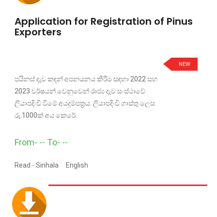
Application for Registration of Pinus
Exporters
NEW
පයිනස් දැව කඳන් අපනයනය කිරීම සඳහා 2022 සහ
2023 වර්ෂයන් වෙනුවෙන් රාජ්‍ය දැව සංස්ථාවේ
ලියාපදිංචි වීමේ අයදුම්පත්‍රය. ලියාපදිංචි ගාස්තු ලෙස
රු.1000ක් අය කෙරේ.
From- -- To- --
Read -
Sinhala
English