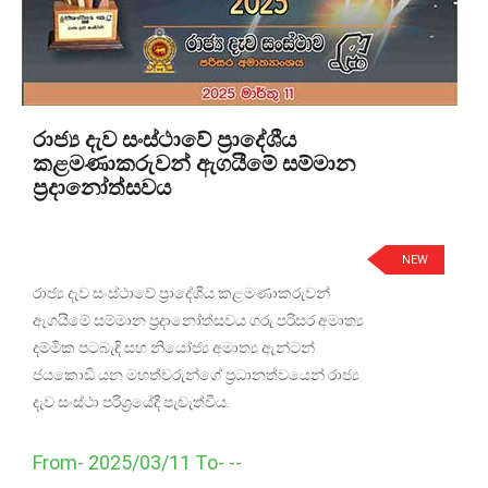
රාජ්‍ය දැව සංස්ථාවේ ප්‍රාදේශීය
කළමණාකරුවන් ඇගයීමේ සම්මාන
ප්‍රදානෝත්සවය
NEW
රාජ්‍ය දැව සංස්ථාවේ ප්‍රාදේශීය කළමණාකරුවන්
ඇගයීමේ සම්මාන ප්‍රදානෝත්සවය ගරු පරිසර අමාත්‍ය
දම්මික පටබැඳි සහ නියෝජ්‍ය අමාත්‍ය ඇන්ටන්
ජයකොඩි යන මහත්වරුන්ගේ ප්‍රධානත්වයෙන් රාජ්‍ය
දැව සංස්ථා පරිශ්‍රයේදී පැවැත්වීය.
From- 2025/03/11 To- --