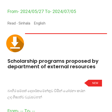
From- 2024/05/27 To- 2024/07/05
Read -
Sinhala
English
Scholarship programs proposed by
department of external resources
NEW
බාහිර සම්පත් දෙපාර්තමේන්තුව විසින් යෝජනා කරන
ලද ශිෂ්‍යත්ව වැඩසටහන්
From- -- To- --