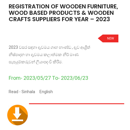
REGISTRATION OF WOODEN FURNITURE,
WOOD BASED PRODUCTS & WOODEN
CRAFTS SUPPLIERS FOR YEAR – 2023
NEW
2023 වසර සඳහා දැවමය ගෘහ භාණ්ඩ , දැව ආශ්‍රිත්
නිෂ්පාදන හා දැවමය කලාත්මක නිර් මාණ
සැපයුම්කරුවන් ලියාපදංචි කිරීම.
From- 2023/05/27 To- 2023/06/23
Read -
Sinhala
English