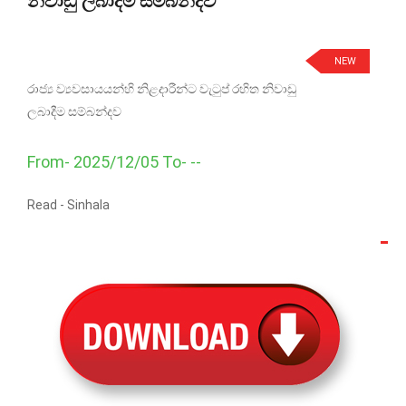
නිවාඩු ලබාදීම සම්බන්දව
NEW
රාජ්‍ය ව්‍යවසායයන්හි නිළදාරීන්ට වැටුප් රහිත නිවාඩු
ලබාදීම සම්බන්දව
From- 2025/12/05 To- --
Read -
Sinhala