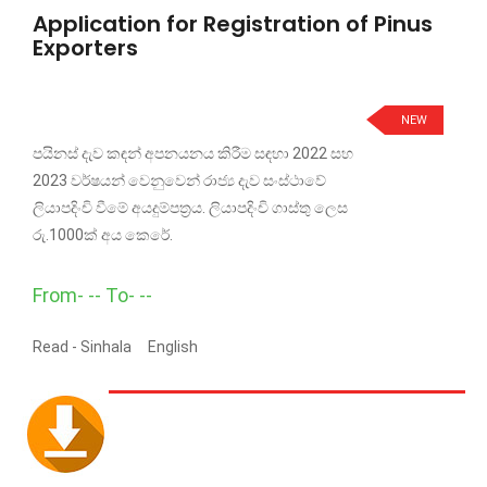
Application for Registration of Pinus
Exporters
NEW
පයිනස් දැව කඳන් අපනයනය කිරීම සඳහා 2022 සහ
2023 වර්ෂයන් වෙනුවෙන් රාජ්‍ය දැව සංස්ථාවේ
ලියාපදිංචි වීමේ අයදුම්පත්‍රය. ලියාපදිංචි ගාස්තු ලෙස
රු.1000ක් අය කෙරේ.
From- -- To- --
Read -
Sinhala
English