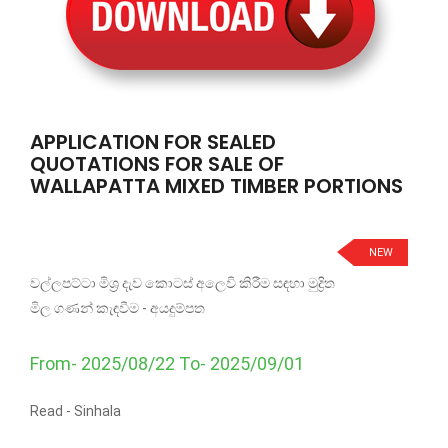
APPLICATION FOR SEALED
QUOTATIONS FOR SALE OF
WALLAPATTA MIXED TIMBER PORTIONS
NEW
වල්ලපට්ටා මිශ්‍ර දැව කොටස් අලෙවි කිරීම සඳහා මුද්‍රිත
මිල ගණන් කැඳවීම - අයදුම්පත
From- 2025/08/22 To- 2025/09/01
Read -
Sinhala