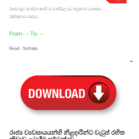
රාජ්‍ය දැව සංස්ථා කාර් ය මණ්ඩලයට අග්‍රහාර සෞඛ්‍ය
රක්ෂනාවරණය
From- -- To- --
Read -
Sinhala
රාජ්‍ය ව්‍යවසායයන්හි නිළදාරීන්ට වැටුප් රහිත