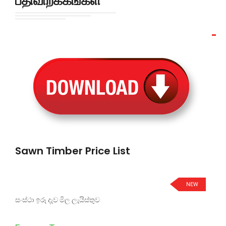
பதிவிறக்கங்கள்
Sawn Timber Price List
NEW
සංස්ථා ඉරූ දැව මිල ලැයිස්තුව