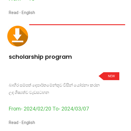
Read -
English
scholarship program
NEW
බාහිර සම්පත් දෙපාර්තමේන්තුව විසින් යෝජනා කරන
ලද ශිෂ්‍යත්ව වැඩසටහන
From- 2024/02/20 To- 2024/03/07
Read -
English