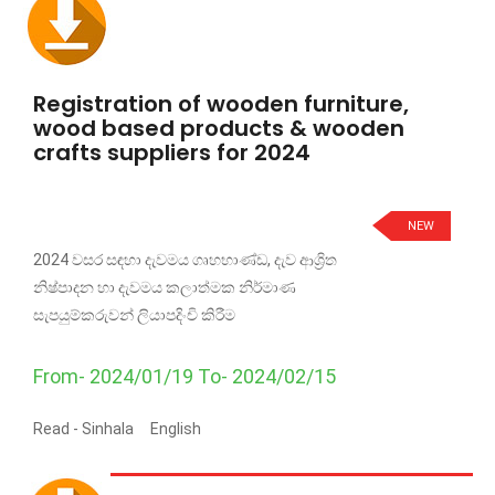
Registration of wooden furniture,
wood based products & wooden
crafts suppliers for 2024
NEW
2024 වසර සඳහා දැවමය ගෘහභාණ්ඩ, දැව ආශ්‍රිත
නිෂ්පාදන හා දැවමය කලාත්මක නිර්මාණ
සැපයුම්කරුවන් ලියාපදිංචි කිරීම
From- 2024/01/19 To- 2024/02/15
Read -
Sinhala
English