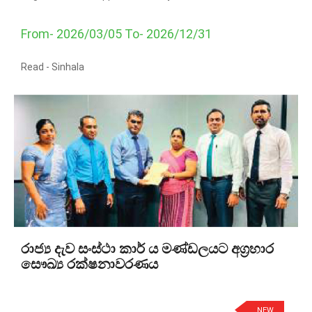
From- 2026/03/05 To- 2026/12/31
Read -
Sinhala
රාජ්‍ය දැව සංස්ථා කාර් ය මණ්ඩලයට අග්‍රහාර
සෞඛ්‍ය රක්ෂනාවරණය
NEW