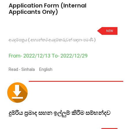
Application Form (Internal
Applicants Only)
NEW
අයදුම්පත්‍රය ( අභ්‍යන්තර අයදුම්කරුවන් සඳහා පමණි )
From- 2022/12/13 To- 2022/12/29
Read -
Sinhala
English
දුම්රිය ප්‍රමාද සහන ඉල්ලුම් කිරීම සම්භන්දව