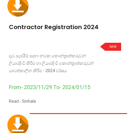
Contractor Registration 2024
NEW
දැව සැපයීම් සදහා නවක කොන්ත්‍රාත්කරුවන්
ලියාපදිංචි කිරීම හා ලියාපදිංචි කොන්ත්‍රාත්කරුවන්
යාවත්කාලීන කිරීම - 2024 වර්ෂය
From- 2023/11/29 To- 2024/01/15
Read -
Sinhala