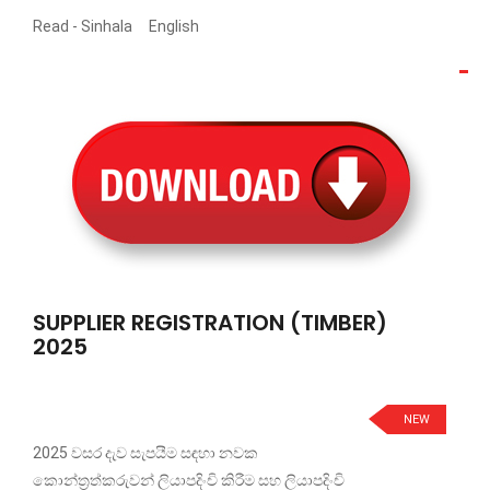
Read -
Sinhala
English
SUPPLIER REGISTRATION (TIMBER)
2025
NEW
2025 වසර දැව සැපයීම සඳහා නවක
කොන්ත්‍රත්කරුවන් ලියාපදිංචි කිරීම සහ ලියාපදිංචි