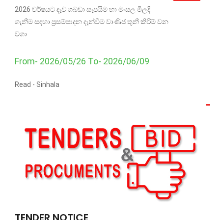
2026 වර්ෂයට දැව ගබඩා සැපයීම හා මංසල මිලදී
ගැනීම සඳහා ප්‍රසම්පාදන දැන්වීම වාණිජ තුනී කිරීම් වන
වගා
From- 2026/05/26 To- 2026/06/09
Read -
Sinhala
TENDER NOTICE