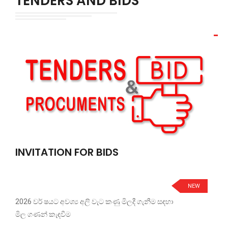
TENDERS AND BIDS
INVITATION FOR BIDS
NEW
2026 වර් ෂයට අවශ්‍ය අලි වැට කණු මිලදී ගැනීම සඳහා
මිල ගණන් කැඳවීම