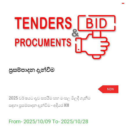
ප්‍රසම්පාදන දැන්වීම
NEW
2025 වර් ෂයට දැව සපයීම සහ මංසල මිලදී ගැනීම
සඳහා ප්‍රසම්පාදන දැන්වීම - අදියර XIII
From- 2025/10/09 To- 2025/10/28