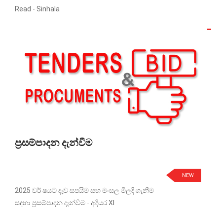
Read -
Sinhala
ප්‍රසම්පාදන දැන්වීම
NEW
2025 වර් ෂයට දැව සපයීම සහ මංසල මිලදී ගැනීම
සඳහා ප්‍රසම්පාදන දැන්වීම - අදියර XI