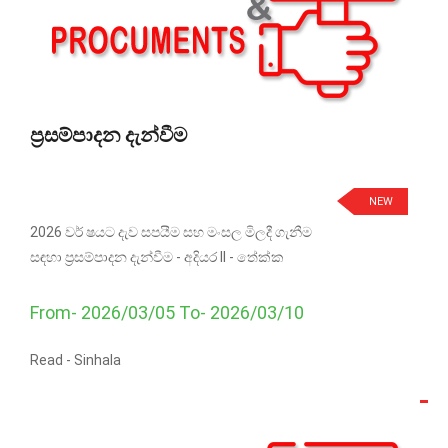
ප්‍රසම්පාදන දැන්වීම
NEW
2026 වර් ෂයට දැව සපයීම සහ මංසල මිලදී ගැනීම
සඳහා ප්‍රසම්පාදන දැන්වීම - අදියර II - තේක්ක
From- 2026/03/05 To- 2026/03/10
Read -
Sinhala