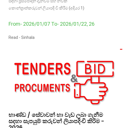
සඳහා ප්‍රසම්පාදන දැන්වීම සහ නවක
කොන්ත්‍රාත්කරුවන් ලියාපදිංචි කිරීම (අදියර 1)
From- 2026/01/07 To- 2026/01/22, 26
Read -
Sinhala
භාණ්ඩ / සේවාවන් හා වැඩ ලබා ගැනීම
සදහා සැපයුම් කරුවන් ලියාපදිංචි කිරිම -
2026