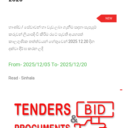
NEW
භාණ්ඩ / සේවාවන් හා වැඩ ලබා ගැනීම සදහා සැපයුම්
කරුවන් ලියාපදිංචි කිරිම රටේ පැවති අයහපත්
කාලගුණික තත්ත්වයන් හේතුවෙන් 2025.12.20 දින
දක්වා දීර් ඝ කරන ලදි
From- 2025/12/05 To- 2025/12/20
Read -
Sinhala