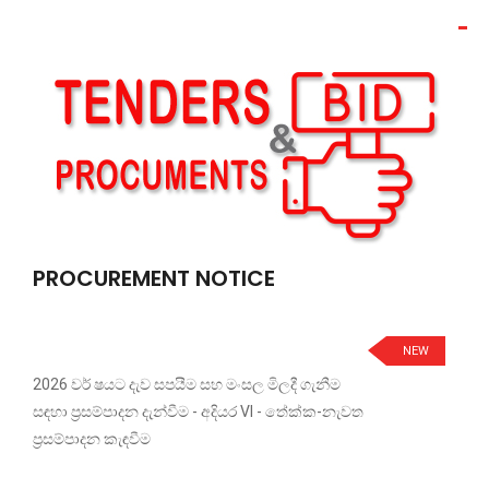
PROCUREMENT NOTICE
NEW
2026 වර් ෂයට දැව සපයීම සහ මංසල මිලදී ගැනීම
සඳහා ප්‍රසම්පාදන දැන්වීම - අදියර VI - තේක්ක-නැවත
ප්‍රසම්පාදන කැඳවීම