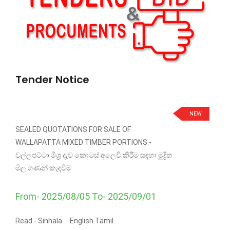
Tender Notice
NEW
SEALED QUOTATIONS FOR SALE OF
WALLAPATTA MIXED TIMBER PORTIONS -
වල්ලපට්ටා මිශ්‍ර දැව කොටස් අලෙවි කිරීම සඳහා මුද්‍රිත
මිල ගණන් කැඳවීම
From- 2025/08/05 To- 2025/09/01
Read -
Sinhala
English
Tamil