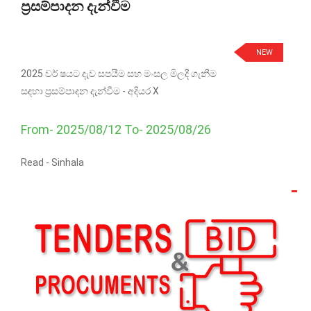
ප්‍රසම්පාදන දැන්වීම
NEW
2025 වර් ෂයට දැව සපයීම සහ මංසල මිලදී ගැනීම
සඳහා ප්‍රසම්පාදන දැන්වීම - අදියර X
From- 2025/08/12 To- 2025/08/26
Read -
Sinhala