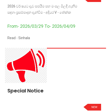
2026 වර් ෂයට දැව සපයීම සහ මංසල මිලදී ගැනීම
සඳහා ප්‍රසම්පාදන දැන්වීම - අදියර V - තේක්ක
From- 2026/03/29 To- 2026/04/09
Read -
Sinhala
Special Notice
NEW