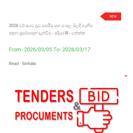
NEW
2026 වර් ෂයට දැව සපයීම සහ මංසල මිලදී ගැනීම
සඳහා ප්‍රසම්පාදන දැන්වීම - අදියර III - තේක්ක
From- 2026/03/05 To- 2026/03/17
Read -
Sinhala