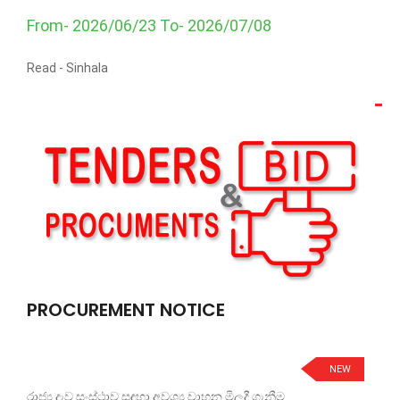
From- 2026/06/23 To- 2026/07/08
Read -
Sinhala
PROCUREMENT NOTICE
NEW
රාජ්‍ය දැව සංස්ථාව සඳහා අවශ්‍ය වාහන මිලදී ගැනීම