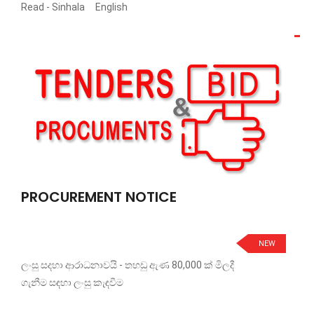
Read -
Sinhala
English
PROCUREMENT NOTICE
NEW
ලංසු සදහා ආරාධනාවයි - තහඩු ඇණ 80,000 ක් මිලදී
ගැනීම සඳහා ලංසු කැඳවීම