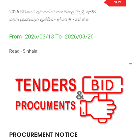
NEW
2026 වර් ෂයට දැව සපයීම සහ මංසල මිලදී ගැනීම
සඳහා ප්‍රසම්පාදන දැන්වීම - අදියර IV - තේක්ක
From- 2026/03/13 To- 2026/03/26
Read -
Sinhala
PROCUREMENT NOTICE