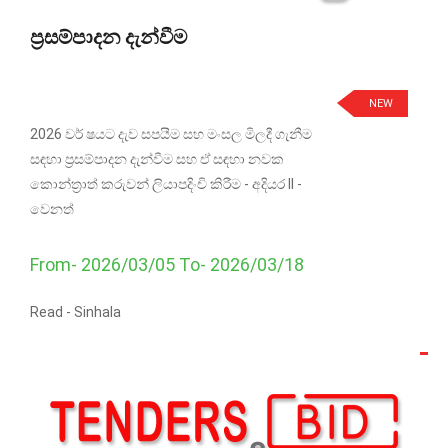
ප්‍රසම්පාදන දැන්වීම
NEW
2026 වර් ෂයට දැව සපයීම සහ මංසල මිලදී ගැනීම
සඳහා ප්‍රසම්පාදන දැන්වීම සහ ඒ සඳහා නවක
කොන්ත්‍රාත් කරුවන් ලියාපදිංචි කිරීම - අදියර II -
වෙනත්
From- 2026/03/05 To- 2026/03/18
Read -
Sinhala