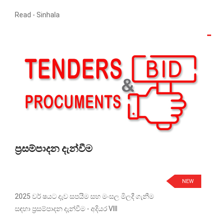
Read -
Sinhala
ප්‍රසම්පාදන දැන්වීම
NEW
2025 වර් ෂයට දැව සපයීම සහ මංසල මිලදී ගැනීම
සඳහා ප්‍රසම්පාදන දැන්වීම - අදියර VIII