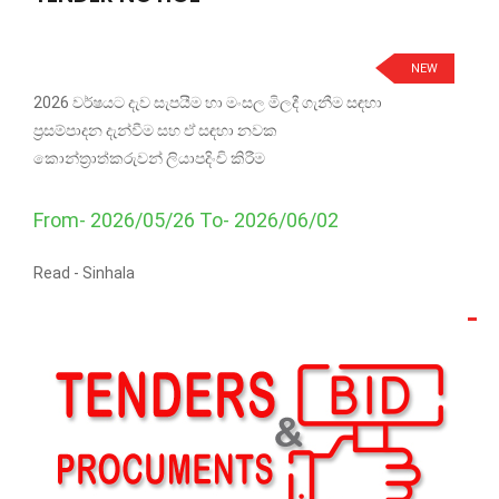
NEW
2026 වර්ෂයට දැව සැපයීම හා මංසල මිලදී ගැනීම සඳහා
ප්‍රසම්පාදන දැන්වීම සහ ඒ සඳහා නවක
කොන්ත්‍රාත්කරුවන් ලියාපදිංචි කිරීම
From- 2026/05/26 To- 2026/06/02
Read -
Sinhala