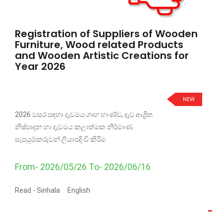
Registration of Suppliers of Wooden
Furniture, Wood related Products
and Wooden Artistic Creations for
Year 2026
NEW
2026 වසර සඳහා දැවමය ගෘහ භාණ්ඩ, දැව ආශ්‍රිත
නිෂ්පාදන හා දැවමය කලාත්මක නිර්මාණ
සැපයුම්කරුවන් ලියාපදිංචි කිරීම
From- 2026/05/26 To- 2026/06/16
Read -
Sinhala
English