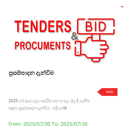
ප්‍රසම්පාදන දැන්වීම
NEW
2025 වර් ෂයට දැව සපයීම සහ මංසල මිලදී ගැනීම
සඳහා ප්‍රසම්පාදන දැන්වීම - අදියර IX
From- 2025/07/30 To- 2025/07/30