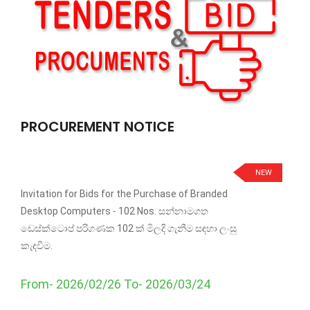
PROCUREMENT NOTICE
NEW
Invitation for Bids for the Purchase of Branded
Desktop Computers - 102 Nos. සන්නාමගත
ඩෙස්ක්ටොප් පරිගණක 102 ක් මිලදි ගැනීම සඳහා ලංසු
කැඳවීම.
From- 2026/02/26 To- 2026/03/24