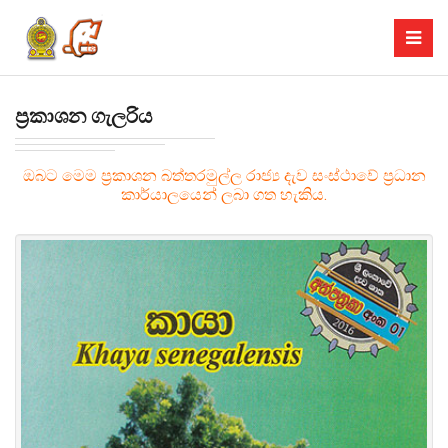
ප්‍රකාශන ගැලරිය
ඔබට මෙම ප්‍රකාශන බත්තරමුල්ල රාජ්‍ය දැව සංස්ථාවේ ප්‍රධාන
කාර්යාලයෙන් ලබා ගත හැකිය.