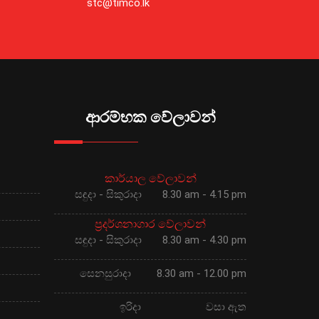
stc@timco.lk
ආරම්භක වේලාවන්
කාර්යාල වේලාවන්
සඳුදා - සිකුරාදා
8.30 am - 4.15 pm
ප්‍රදර්ශනාගාර වේලාවන්
සඳුදා - සිකුරාදා
8.30 am - 4.30 pm
සෙනසුරාදා
8.30 am - 12.00 pm
ඉරිදා
වසා ඇත