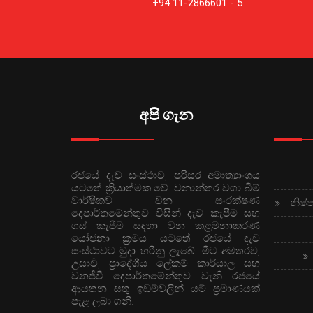
+94 11-2866601 - 5
අපි ගැන
රජයේ දැව සංස්ථාව, පරිසර අමාත්‍යාංශය
යටතේ ක්‍රියාත්මක වේ. වනාන්තර වගා බිම්
වාර්ෂිකව වන සංරක්ෂණ
නිෂ්
දෙපාර්තමේන්තුව විසින් දැව කැපීම සහ
ගස් කැපීම සඳහා වන කළමනාකරණ
යෝජනා ක්‍රමය යටතේ රජයේ දැව
සංස්ථාවට මුදා හරිනු ලැබේ. මීට අමතරව,
උසාවි, ප්‍රාදේශීය ලේකම් කාර්යාල සහ
වනජීවී දෙපාර්තමේන්තුව වැනි රජයේ
ආයතන සතු ඉඩම්වලින් යම් ප්‍රමාණයක්
පැළ ලබා ගනී.