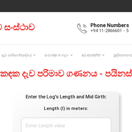
ැව සංස්ථාව
Phone Numbers
+94 11-2866601 - 5
ය
දැව මාර්ගෝපදේශය
සංචාරක බංගලා
අප අමතන්න
ප්‍රදර්ශනාගා
කඳක දැව පරිමාව ගණනය - පයිනස්
Enter the Log's Length and Mid Girth:
Length (l) in meters: