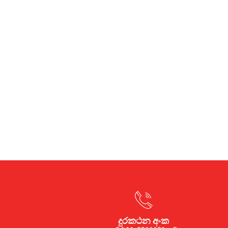
දුරකථන අංක