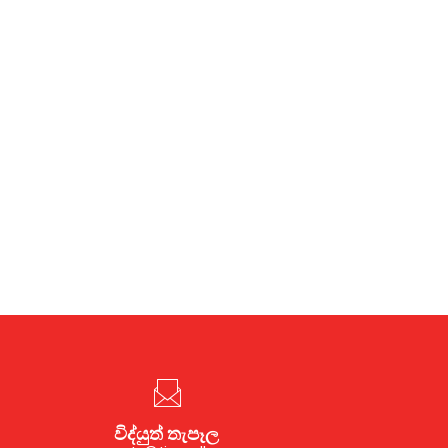
විද්යුත් තැපෑල