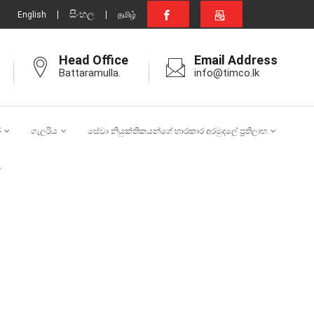
සිංහල
English
தமிழ்
Head Office
Email Address
Battaramulla.
info@timco.lk
ර
ගැලරිය
සේවා නියුක්තිකයන්ගේ භාරකාර අරමුදලේ ප්‍රතිලාභ