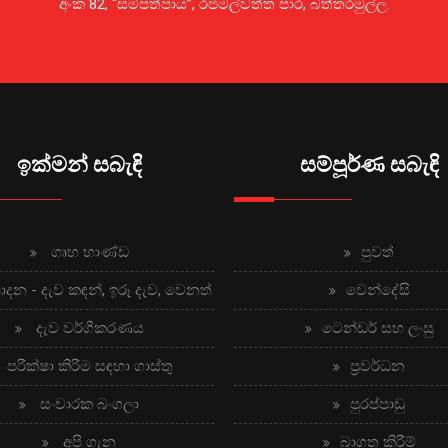
අංක 82, “සම්පත්පාය”, රජමල්වත්ත පාර, බත්තරමුල්ල.
ඉක්මන් සබැඳි
සම්පූර්ණ සබැඳි
ගෘහ භාණ්ඩ
පුවත්
පාදන - දැව කඳන්, ඉරූ දැව, වෙනත්
වෙන්දේසි
දැව වර්ගීකරණය
ටෙන්ඩර් සහ ලංසු
පරීක්ෂා කිරීම සඳහා ගාස්තු
ප්‍රවර්ධන
සංචාරක බංගලා
පුරප්පාඩු
අපි ගැන
බාගත කිරීම්