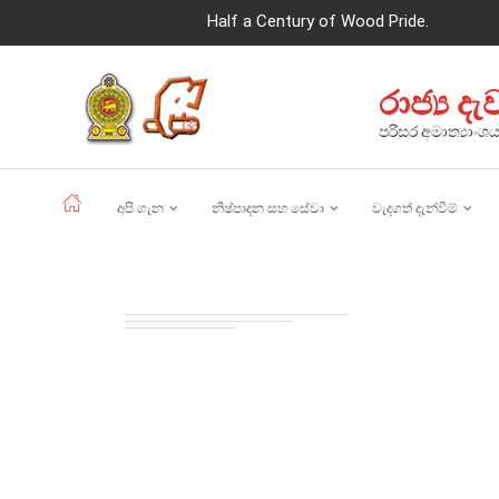
Half a Century of Wood Pride.
රාජ්‍ය ද
පරිසර අමාත්‍යාංශ
අපි ගැන
නිෂ්පාදන සහ සේවා
වැදගත් දැන්වීම්