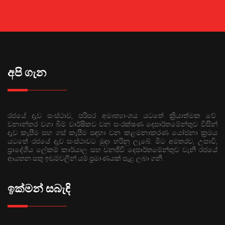
අපි ගැන
රජයේ දැව සංස්ථාව, පරිසර අමාත්‍යාංශය යටතේ ක්‍රියාත්මක වේ.
වනාන්තර වගා බිම් වාර්ෂිකව වන සංරක්ෂණ දෙපාර්තමේන්තුව විසින්
දැව කැපීම සහ ගස් කැපීම සඳහා වන කළමනාකරණ යෝජනා ක්‍රමය
යටතේ රජයේ දැව සංස්ථාවට මුදා හරිනු ලැබේ. මීට අමතරව, උසාවි,
ප්‍රාදේශීය ලේකම් කාර්යාල සහ වනජීවී දෙපාර්තමේන්තුව වැනි රජයේ
ආයතන සතු ඉඩම්වලින් යම් ප්‍රමාණයක් පැළ ලබා ගනී.
ඉක්මන් සබැඳි