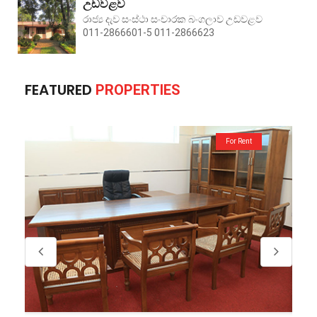
උඩවළව
රාජ්‍ය දැව සංස්ථා සංචාරක බංගලාව උඩවළව
011-2866601-5 011-2866623
FEATURED
PROPERTIES
nt
For Rent