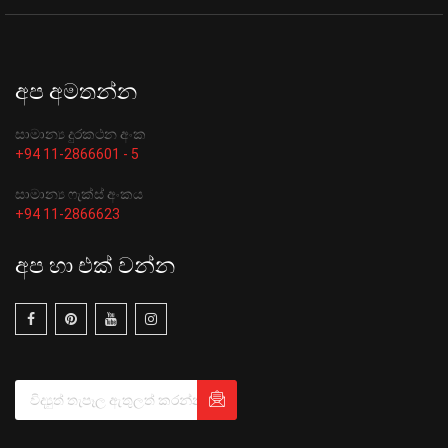
අප අමතන්න
සාමාන්‍ය දුරකථන අංක
+94 11-2866601 - 5
සාමාන්‍ය ෆැක්ස් අංකය
+94 11-2866623
අප හා එක් වන්න