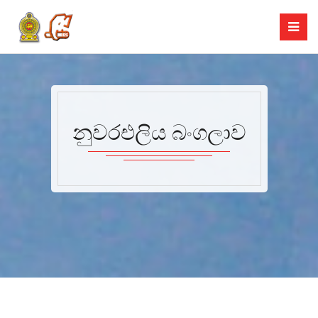
නුවරඑලිය බංගලාව