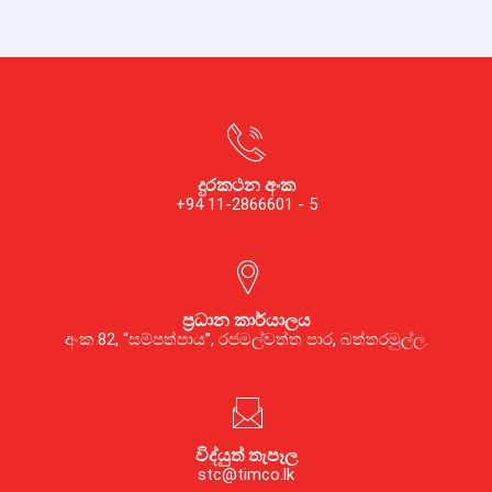
දුරකථන අංක
+94 11-2866601 - 5
ප්‍රධාන කාර්යාලය
අංක 82, “සම්පත්පාය”, රජමල්වත්ත පාර, බත්තරමුල්ල.
විද්යුත් තැපෑල
stc@timco.lk