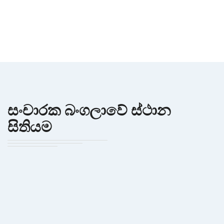
සංචාරක බංගලාවේ ස්ථාන
සිතියම