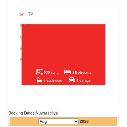
Tv
Radio
Refrigerator
2 Drawing Room Suits
Dininng Table
530 sq ft
3 Bedrooms
3 Bathroom
1 Garage