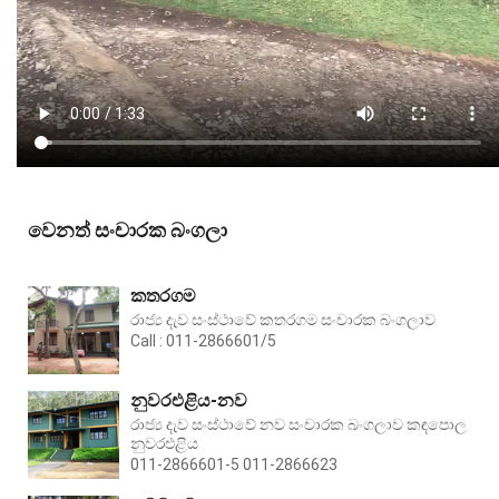
වෙනත් සංචාරක බංගලා
කතරගම
රාජ්‍ය දැව සංස්ථාවේ කතරගම සංචාරක බංගලාව
Call : 011-2866601/5
නුවරඑළිය-නව
රාජ්‍ය දැව සංස්ථාවේ නව සංචාරක බංගලාව කඳපොල
නුවරඑළිය
011-2866601-5 011-2866623