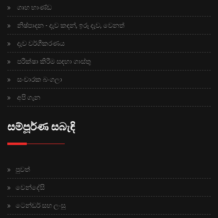
ගෘහ භාණ්ඩ
නිෂ්පාදන - දැව කඳන්, ඉරූ දැව, වෙනත්
දැව වර්ගීකරණය
පරීක්ෂා කිරීම සඳහා ගාස්තු
සංචාරක බංගලා
අපි ගැන
සම්පූර්ණ සබැඳි
පුවත්
වෙන්දේසි
ටෙන්ඩර් සහ ලංසු