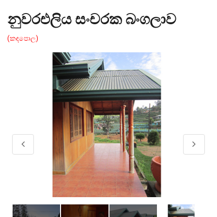
නුවරඑලිය සංචරක බංගලාව
(කඳපොල)