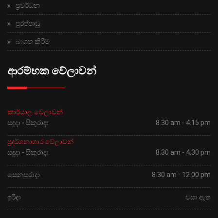
ප්‍රවර්ධන
පුරප්පාඩු
බාගත කිරීම්
ආරම්භක වේලාවන්
කාර්යාල වේලාවන්
සඳුදා - සිකුරාදා
8.30 am - 4.15 pm
ප්‍රදර්ශනාගාර වේලාවන්
සඳුදා - සිකුරාදා
8.30 am - 4.30 pm
සෙනසුරාදා
8.30 am - 12.00 pm
ඉරිදා
වසා ඇත