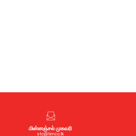
மின்னஞ்சல் முகவரி
stc@timco.lk