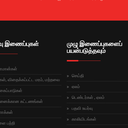
வு இணைப்புகள்
முழு இணைப்புகளைப்
பயன்படுத்தவும்
சாமான்கள்
செய்தி
கள், விதைக்கப்பட்ட மரம், மற்றவை
ஏலம்
கைப்பாடுகள்
டெண்டர்கள் , ஏலம்
னைக்கான கட்டணங்கள்
பதவி உயர்வு
ளாக்கள்
காலியிடங்கள்
ளை பற்றி