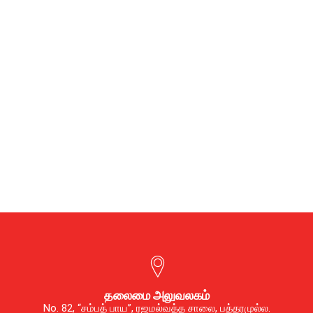
தலைமை அலுவலகம்
No. 82, “சம்பத் பாய”, ரஜமல்வத்த சாலை, பத்தரமுல்ல.