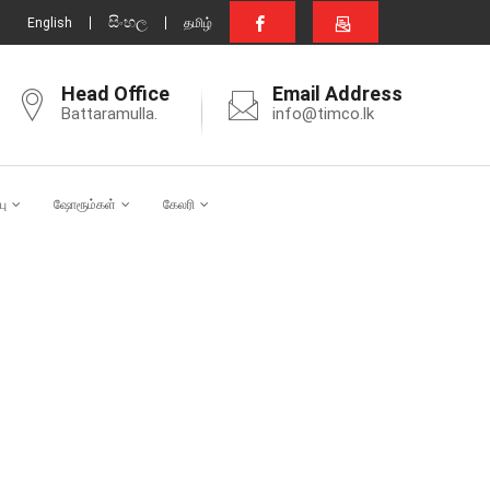
සිංහල
English
தமிழ்
Head Office
Email Address
Battaramulla.
info@timco.lk
பு
ஷோரூம்கள்
கேலரி