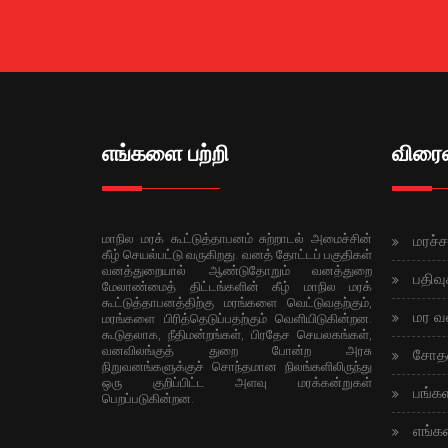
எங்களை பற்றி
விரை
மாநில மரக் கூட்டுத்தாபனம் சுற்றாடல் அமைச்சின்
மரச்
கீழ் செயல்பட்டு வருகிறது. வனத் தோட்டப் பகுதிகள்
வனத்துறையால் ஆண்டுதோறும் வனத்துறை
பதிவு
மேலாண்மைத் திட்டங்களின் கீழ் மாநில மரக்
கூட்டுத்தாபனத்திற்கு மரங்களை வெட்டுவதற்கும்,
மர வ
மரங்களை பிரித்தெடுப்பதற்கும் வெளியிடுகின்றன.
கூடுதலாக, நீதிமன்றங்கள், பிரதேச செயலகங்கள்,
வனவிலங்குத் துறை போன்ற அரசு
சோத
நிறுவனங்களுக்குச் சொந்தமான நிலங்களிலிருந்து
ஒரு குறிப்பிட்ட அளவு மரக்கன்றுகள்
பங்க
பெறப்படுகின்றன.
எங்க