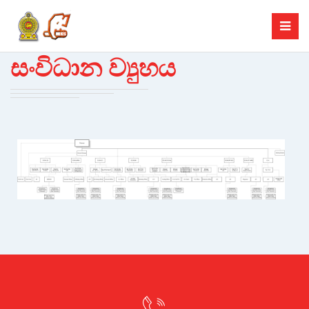
සංවිධාන ව්‍යුහය