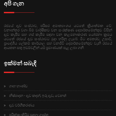
අපි ගැන
රජයේ දැව සංස්ථාව, පරිසර අමාත්‍යාංශය යටතේ ක්‍රියාත්මක වේ.
වනාන්තර වගා බිම් වාර්ෂිකව වන සංරක්ෂණ දෙපාර්තමේන්තුව විසින්
දැව කැපීම සහ ගස් කැපීම සඳහා වන කළමනාකරණ යෝජනා ක්‍රමය
යටතේ රජයේ දැව සංස්ථාවට මුදා හරිනු ලැබේ. මීට අමතරව, උසාවි,
ප්‍රාදේශීය ලේකම් කාර්යාල සහ වනජීවී දෙපාර්තමේන්තුව වැනි රජයේ
ආයතන සතු ඉඩම්වලින් යම් ප්‍රමාණයක් පැළ ලබා ගනී.
ඉක්මන් සබැඳි
ගෘහ භාණ්ඩ
නිෂ්පාදන - දැව කඳන්, ඉරූ දැව, වෙනත්
දැව වර්ගීකරණය
පරීක්ෂා කිරීම සඳහා ගාස්තු