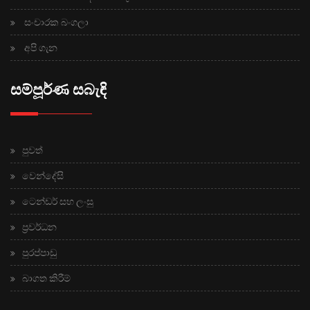
සංචාරක බංගලා
අපි ගැන
සම්පූර්ණ සබැඳි
පුවත්
වෙන්දේසි
ටෙන්ඩර් සහ ලංසු
ප්‍රවර්ධන
පුරප්පාඩු
බාගත කිරීම්