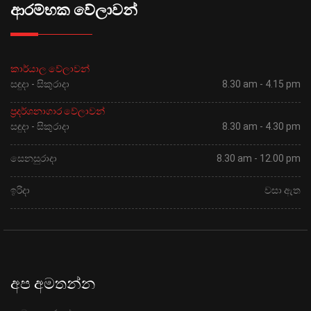
ආරම්භක වේලාවන්
කාර්යාල වේලාවන්
සඳුදා - සිකුරාදා
8.30 am - 4.15 pm
ප්‍රදර්ශනාගාර වේලාවන්
සඳුදා - සිකුරාදා
8.30 am - 4.30 pm
සෙනසුරාදා
8.30 am - 12.00 pm
ඉරිදා
වසා ඇත
අප අමතන්න