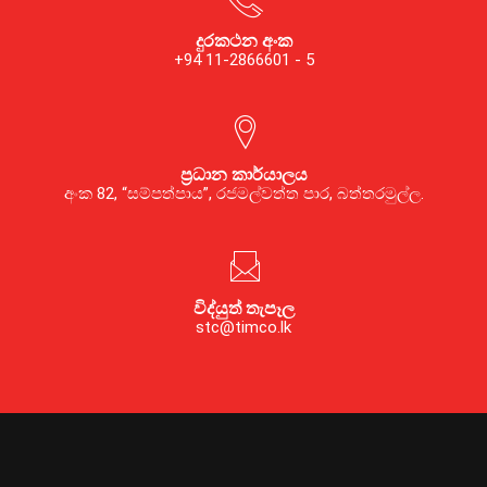
දුරකථන අංක
+94 11-2866601 - 5
ප්‍රධාන කාර්යාලය
අංක 82, “සම්පත්පාය”, රජමල්වත්ත පාර, බත්තරමුල්ල.
විද්යුත් තැපෑල
stc@timco.lk