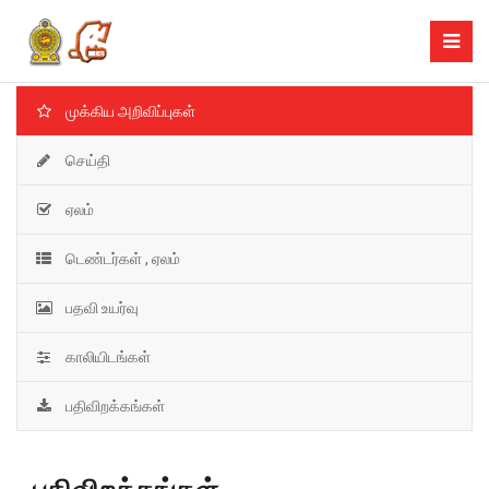
முக்கிய அறிவிப்புகள்
செய்தி
ஏலம்
டெண்டர்கள் , ஏலம்
பதவி உயர்வு
காலியிடங்கள்
பதிவிறக்கங்கள்