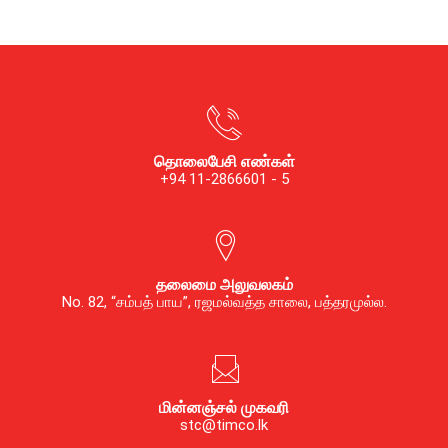
தொலைபேசி எண்கள்
+94 11-2866601 - 5
தலைமை அலுவலகம்
No. 82, “சம்பத் பாய”, ரஜமல்வத்த சாலை, பத்தரமுல்ல.
மின்னஞ்சல் முகவரி
stc@timco.lk