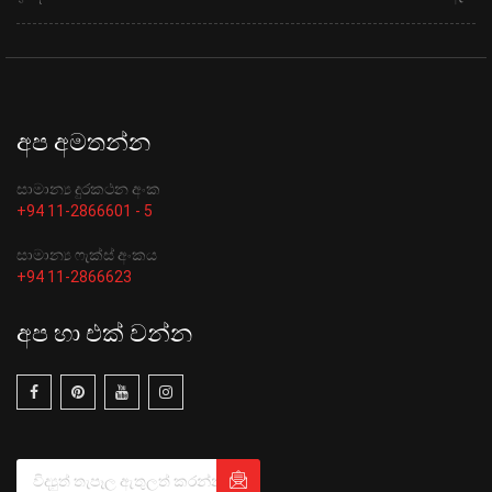
අප අමතන්න
සාමාන්‍ය දුරකථන අංක
+94 11-2866601 - 5
සාමාන්‍ය ෆැක්ස් අංකය
+94 11-2866623
අප හා එක් වන්න