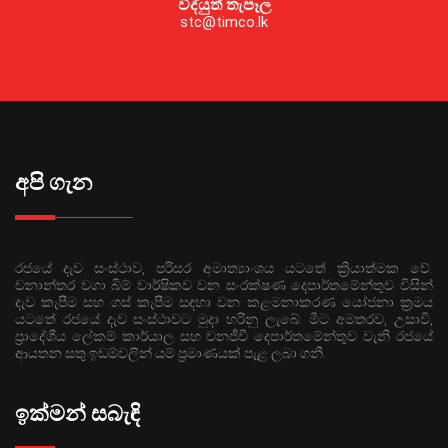
විද්යුත් තැපෑල
stc@timco.lk
අපි ගැන
රජයේ දැව සංස්ථාව, පරිසර අමාත්‍යාංශය යටතේ ක්‍රියාත්මක වේ.
වනාන්තර වගා බිම් වාර්ෂිකව වන සංරක්ෂණ දෙපාර්තමේන්තුව විසින්
දැව කැපීම සහ ගස් කැපීම සඳහා වන කළමනාකරණ යෝජනා ක්‍රමය
යටතේ රජයේ දැව සංස්ථාවට මුදා හරිනු ලැබේ. මීට අමතරව, උසාවි,
ප්‍රාදේශීය ලේකම් කාර්යාල සහ වනජීවී දෙපාර්තමේන්තුව වැනි රජයේ
ආයතන සතු ඉඩම්වලින් යම් ප්‍රමාණයක් පැළ ලබා ගනී.
ඉක්මන් සබැඳි