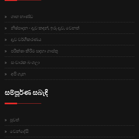
ගෘහ භාණ්ඩ
නිෂ්පාදන - දැව කඳන්, ඉරූ දැව, වෙනත්
දැව වර්ගීකරණය
පරීක්ෂා කිරීම සඳහා ගාස්තු
සංචාරක බංගලා
අපි ගැන
සම්පූර්ණ සබැඳි
පුවත්
වෙන්දේසි