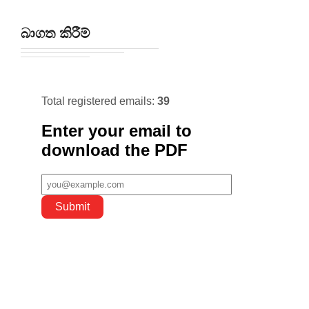
බාගත කිරීම්