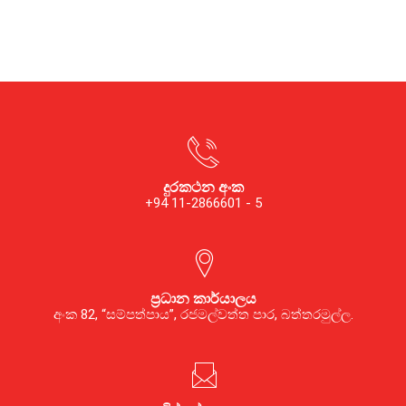
දුරකථන අංක
+94 11-2866601 - 5
ප්‍රධාන කාර්යාලය
අංක 82, “සම්පත්පාය”, රජමල්වත්ත පාර, බත්තරමුල්ල.