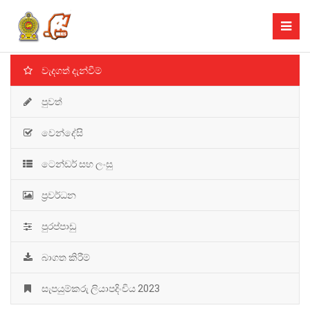
වැදගත් දැන්වීම්
පුවත්
වෙන්දේසි
ටෙන්ඩර් සහ ලංසු
ප්‍රවර්ධන
පුරප්පාඩු
බාගත කිරීම්
සැපයුම්කරු ලියාපදිංචිය 2023