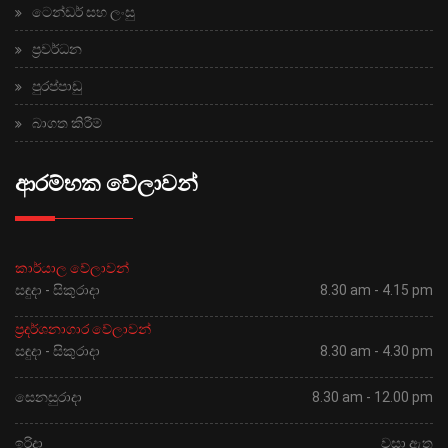
ටෙන්ඩර් සහ ලංසු
ප්‍රවර්ධන
පුරප්පාඩු
බාගත කිරීම්
ආරම්භක වේලාවන්
කාර්යාල වේලාවන්
සඳුදා - සිකුරාදා
8.30 am - 4.15 pm
ප්‍රදර්ශනාගාර වේලාවන්
සඳුදා - සිකුරාදා
8.30 am - 4.30 pm
සෙනසුරාදා
8.30 am - 12.00 pm
ඉරිදා
වසා ඇත