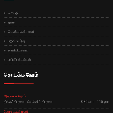
செய்தி
ஏலம்
டெண்டர்கள் , ஏலம்
பதவி உயர்வு
காலியிடங்கள்
பதிவிறக்கங்கள்
தொடக்க நேரம்
அலுவலக நேரம்
திங்கட்கிழமை - வெள்ளிக் கிழமை
8.30 am - 4.15 pm
ஷோரூம்கள் மணி