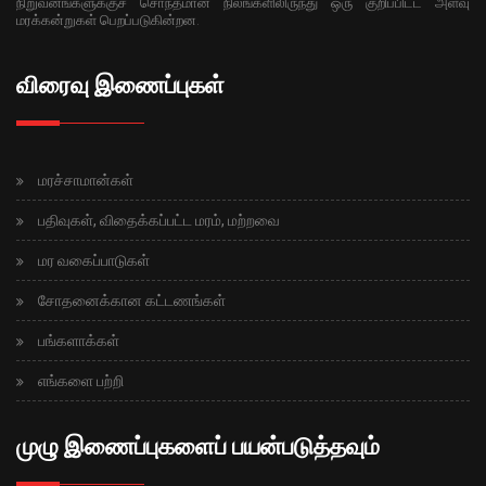
நிறுவனங்களுக்குச் சொந்தமான நிலங்களிலிருந்து ஒரு குறிப்பிட்ட அளவு
மரக்கன்றுகள் பெறப்படுகின்றன.
விரைவு இணைப்புகள்
மரச்சாமான்கள்
பதிவுகள், விதைக்கப்பட்ட மரம், மற்றவை
மர வகைப்பாடுகள்
சோதனைக்கான கட்டணங்கள்
பங்களாக்கள்
எங்களை பற்றி
முழு இணைப்புகளைப் பயன்படுத்தவும்