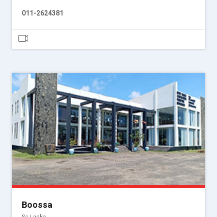
011-2624381
Boossa