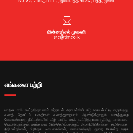
No. 82, “சம்பத் பாய”, ரஜமல்வத்த சாலை, பத்தரமுல்ல.
மின்னஞ்சல் முகவரி
stc@timco.lk
எங்களை பற்றி
மாநில மரக் கூட்டுத்தாபனம் சுற்றாடல் அமைச்சின் கீழ் செயல்பட்டு வருகிறது.
வனத் தோட்டப் பகுதிகள் வனத்துறையால் ஆண்டுதோறும் வனத்துறை
மேலாண்மைத் திட்டங்களின் கீழ் மாநில மரக் கூட்டுத்தாபனத்திற்கு மரங்களை
வெட்டுவதற்கும், மரங்களை பிரித்தெடுப்பதற்கும் வெளியிடுகின்றன. கூடுதலாக,
நீதிமன்றங்கள், பிரதேச செயலகங்கள், வனவிலங்குத் துறை போன்ற அரசு