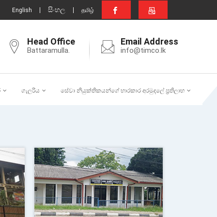
සිංහල
English
தமிழ்
Head Office
Email Address
Battaramulla.
info@timco.lk
ර
ගැලරිය
සේවා නියුක්තිකයන්ගේ භාරකාර අරමුදලේ ප්‍රතිලාභ