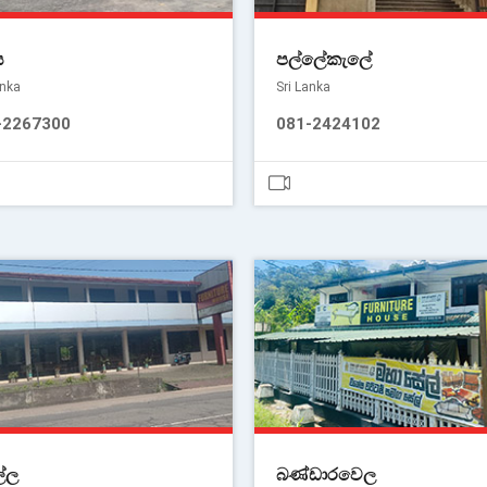
ස
පල්ලේකැලේ
anka
Sri Lanka
-2267300
081-2424102
්ල
බණ්ඩාරවෙල