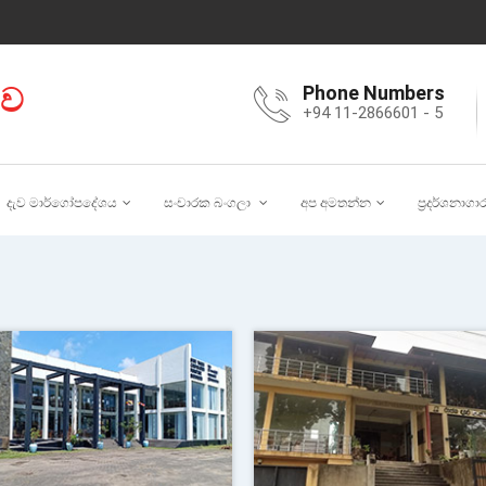
ාව
Phone Numbers
+94 11-2866601 - 5
දැව මාර්ගෝපදේශය
සංචාරක බංගලා
අප අමතන්න
ප්‍රදර්ශනාගා