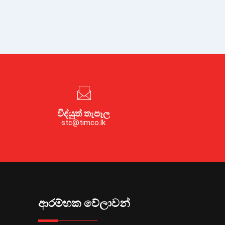
විද්යුත් තැපෑල
stc@timco.lk
ආරම්භක වේලාවන්