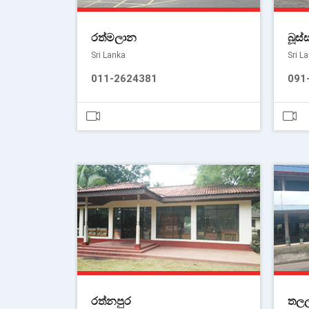
රත්මලාන
බූස්
Sri Lanka
Sri L
011-2624381
091
රත්නපුර
තලල