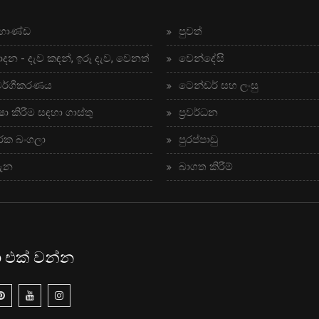
භාණ්ඩ
පුවත්
ාදන - දැව කඳන්, ඉරූ දැව, වෙනත්
වෙන්දේසි
වර්ගීකරණය
ටෙන්ඩර් සහ ලංසු
ෂා කිරීම සඳහා ගාස්තු
ප්‍රවර්ධන
රක බංගලා
පුරප්පාඩු
ගැන
බාගත කිරීම්
ා එක් වන්න