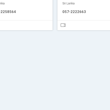
anka
Sri Lanka
-2258564
057-2222663