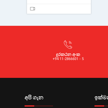
දුරකථන අංක
+94 11-2866601 - 5
අපි ගැන
ඉක්මන