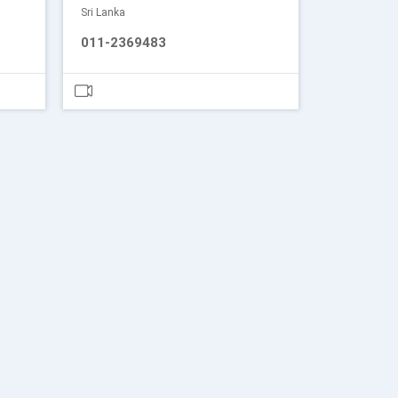
Sri Lanka
011-2369483