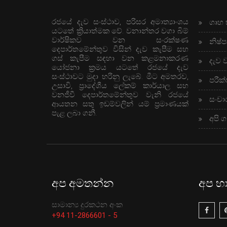
රජයේ දැව සංස්ථාව, පරිසර අමාත්‍යාංශය
ගෘහ 
යටතේ ක්‍රියාත්මක වේ. වනාන්තර වගා බිම්
වාර්ෂිකව වන සංරක්ෂණ
නිෂ්ප
දෙපාර්තමේන්තුව විසින් දැව කැපීම සහ
ගස් කැපීම සඳහා වන කළමනාකරණ
දැව 
යෝජනා ක්‍රමය යටතේ රජයේ දැව
සංස්ථාවට මුදා හරිනු ලැබේ. මීට අමතරව,
පරීක්
උසාවි, ප්‍රාදේශීය ලේකම් කාර්යාල සහ
වනජීවී දෙපාර්තමේන්තුව වැනි රජයේ
සංචා
ආයතන සතු ඉඩම්වලින් යම් ප්‍රමාණයක්
පැළ ලබා ගනී.
අපි 
අප අමතන්න
අප හ
සාමාන්‍ය දුරකථන අංක
+94 11-2866601 - 5