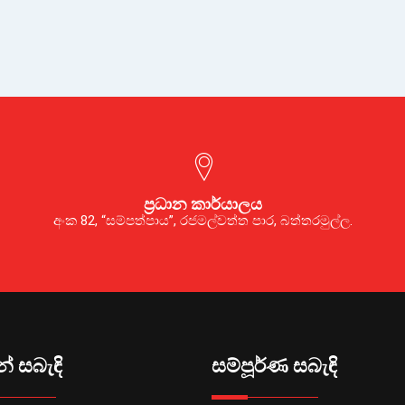
ප්‍රධාන කාර්යාලය
අංක 82, “සම්පත්පාය”, රජමල්වත්ත පාර, බත්තරමුල්ල.
් සබැඳි
සම්පූර්ණ සබැඳි