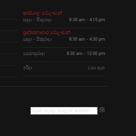
කාර්යාල වේලාවන්
සඳුදා - සිකුරාදා
8.30 am - 4.15 pm
ප්‍රදර්ශනාගාර වේලාවන්
සඳුදා - සිකුරාදා
8.30 am - 4.30 pm
සෙනසුරාදා
8.30 am - 12.00 pm
ඉරිදා
වසා ඇත