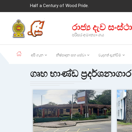
Half a Century of Wood Pride.
රාජ්‍ය දැව සංස්ථ
පරිසර අමාත්‍යාංශය
අපි ගැන
නිෂ්පාදන සහ සේවා
වැදගත් දැන්වීම්
ගෘහ භාණ්ඩ ප්‍රදර්ශනාගාර